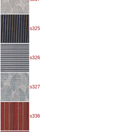
s325
s326
s327
s336